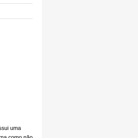
ossui uma
rma como não