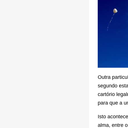
Outra particu
segundo esta
cartório leg
para que a u
Isto acontec
alma, entre 