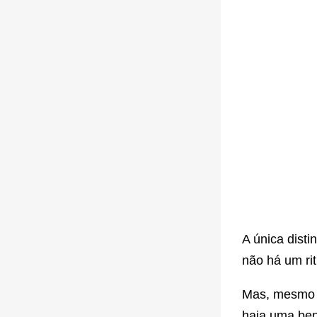
A única disti
não há um rit
Mas, mesmo s
haja uma ben