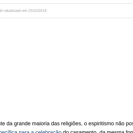
l
• atualizado em 25/10/2019
te da grande maioria das religiões, o espiritismo não p
pecífica para a celebração
do casamento, da mesma fo