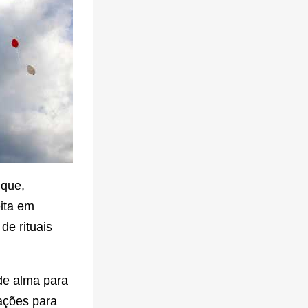
 que,
eita em
de rituais
 de alma para
ações para