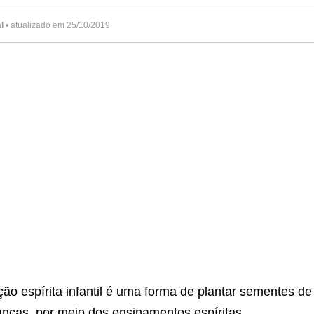
l
• atualizado em 25/10/2019
ão espírita infantil é uma forma de plantar sementes de
anças, por meio dos ensinamentos espíritas.