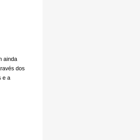
m ainda
través dos
s e a