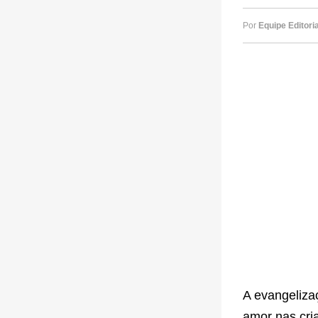
Por
Equipe Editoria
A evangelizaç
amor nas cri