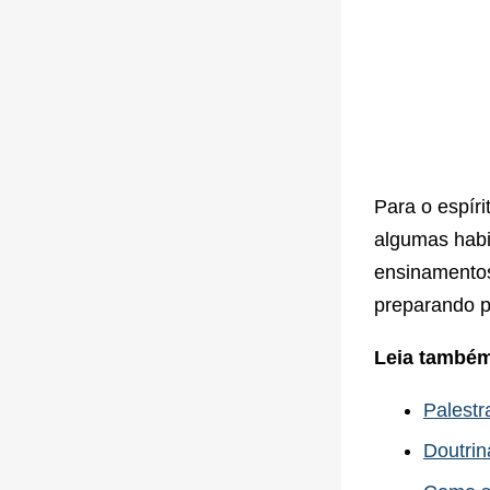
Para o espír
algumas habi
ensinamentos 
preparando p
Leia també
Palestr
Doutrin