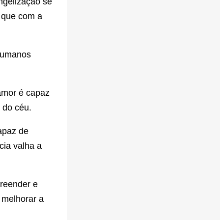
ngelização se
o que com a
 humanos
 amor é capaz
 do céu.
capaz de
cia valha a
reender e
 melhorar a