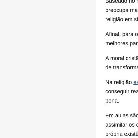
Baseado no m
preocupa mai
religião em si
Afinal, para
melhores par
A moral cris
de transform
Na religião
es
conseguir rea
pena.
Em aulas são
assimilar os 
própria exist