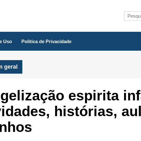
e Uso
Politica de Privacidade
m geral
elização espirita inf
vidades, histórias, au
nhos