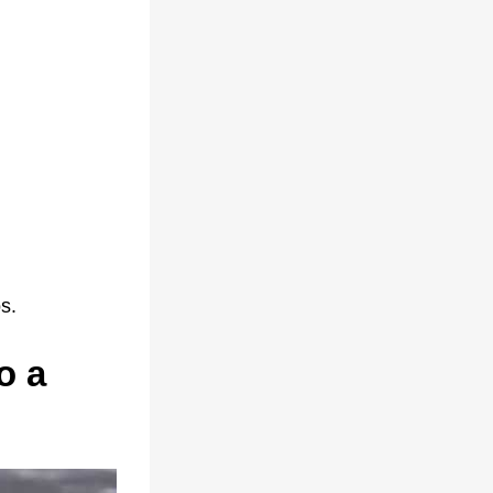
s.
o a